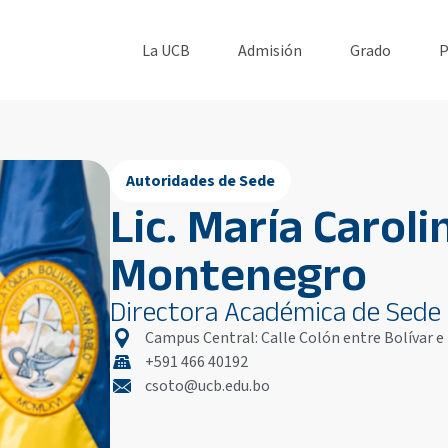
La UCB
Admisión
Grado
P
Autoridades de Sede
Lic. María Carol
Montenegro
Directora Académica de Sede
Campus Central: Calle Colón entre Bolívar e 
+591 466 40192
csoto@ucb.edu.bo