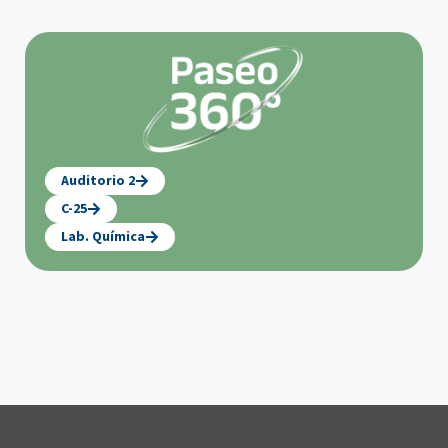
Auditorio 2
C-25
Lab. Química